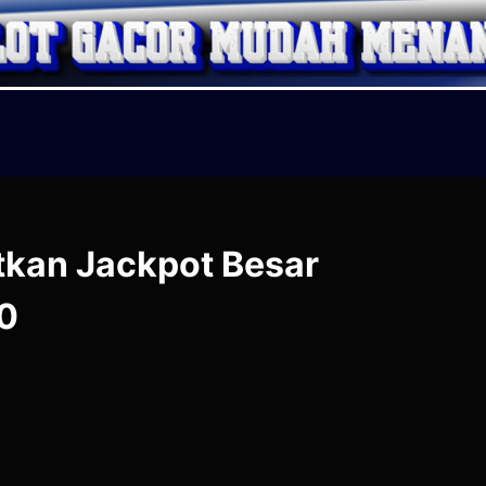
tkan Jackpot Besar
0