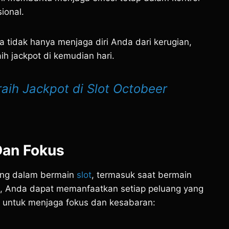
ional.
 tidak hanya menjaga diri Anda dari kerugian,
ih jackpot di kemudian hari.
raih Jackpot di Slot Octobeer
Dan Fokus
ing dalam bermain
slot
, termasuk saat bermain
, Anda dapat memanfaatkan setiap peluang yang
s untuk menjaga fokus dan kesabaran: