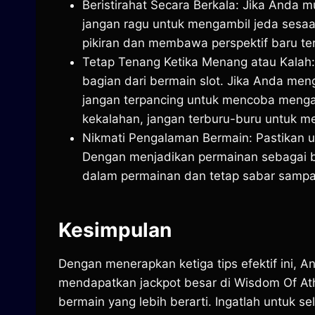
Beristirahat Secara Berkala: Jika Anda m
jangan ragu untuk mengambil jeda sesa
pikiran dan membawa perspektif baru te
Tetap Tenang Ketika Menang atau Kalah
bagian dari bermain slot. Jika Anda me
jangan terpancing untuk mencoba mengambi
kekalahan, jangan terburu-buru untuk 
Nikmati Pengalaman Bermain: Pastikan 
Dengan menjadikan permainan sebagai b
dalam permainan dan tetap sabar sampa
Kesimpulan
​Dengan menerapkan ketiga tips efektif ini,
mendapatkan jackpot besar di Wisdom Of At
bermain yang lebih berarti.​ Ingatlah untuk 