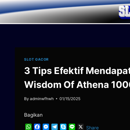
Skip
to
content
SLOT GACOR
3 Tips Efektif Mendapa
Wisdom Of Athena 100
By
adminwfhwh
01/15/2025
Bagikan
W
F
M
T
S
L
X
Share