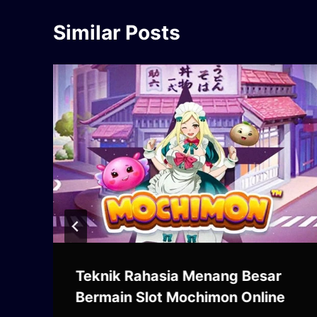
Similar Posts
Teknik Rahasia Menang Besar
Bermain Slot Mochimon Online