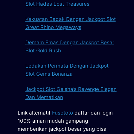
Slot Hades Lost Treasures
Kekuatan Badak Dengan Jackpot Slot
Great Rhino Megaways
Demam Emas Dengan Jackpot Besar
Slot Gold Rush
Ledakan Permata Dengan Jackpot
Slot Gems Bonanza
Jackpot Slot Geisha’s Revenge Elegan
Dan Mematikan
Link alternatif
Fusototo
daftar dan login
100% aman mudah gampang
memberikan jackpot besar yang bisa