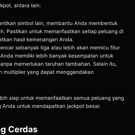
pot, antara lain:
gantikan simbol lain, membantu Anda membentuk
. Pastikan untuk memanfaatkan setiap peluang di
atkan hasil kemenangan Anda.
encar sebanyak tiga atau lebih akan memicu fitur
i, Anda memiliki lebih banyak kesempatan untuk
anpa memerlukan taruhan tambahan. Selain itu,
ngan multiplier yang dapat menggandakan
 lebih siap untuk memanfaatkan semua peluang yang
 Anda untuk mendapatkan jackpot besar.
ng Cerdas