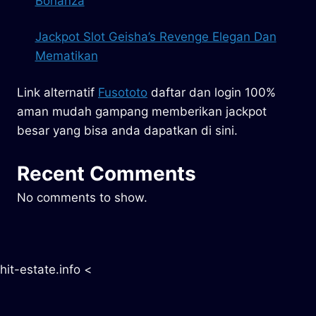
Bonanza
Jackpot Slot Geisha’s Revenge Elegan Dan
Mematikan
Link alternatif
Fusototo
daftar dan login 100%
aman mudah gampang memberikan jackpot
besar yang bisa anda dapatkan di sini.
Recent Comments
No comments to show.
hit-estate.info
<