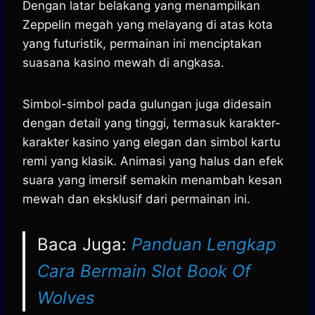
Dengan latar belakang yang menampilkan
Zeppelin megah yang melayang di atas kota
yang futuristik, permainan ini menciptakan
suasana kasino mewah di angkasa.
Simbol-simbol pada gulungan juga didesain
dengan detail yang tinggi, termasuk karakter-
karakter kasino yang elegan dan simbol kartu
remi yang klasik. Animasi yang halus dan efek
suara yang imersif semakin menambah kesan
mewah dan eksklusif dari permainan ini.
Baca Juga:
Panduan Lengkap
Cara Bermain Slot Book Of
Wolves