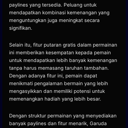
paylines yang tersedia. Peluang untuk
mendapatkan kombinasi kemenangan yang
menguntungkan juga meningkat secara
signifikan.
Selain itu, fitur putaran gratis dalam permainan
ini memberikan kesempatan kepada pemain
untuk mendapatkan lebih banyak kemenangan
tanpa harus memasang taruhan tambahan.
Dengan adanya fitur ini, pemain dapat
menikmati pengalaman bermain yang lebih
mengasyikkan dan memiliki potensi untuk
memenangkan hadiah yang lebih besar.
Dengan struktur permainan yang menyediakan
banyak paylines dan fitur menarik, Garuda