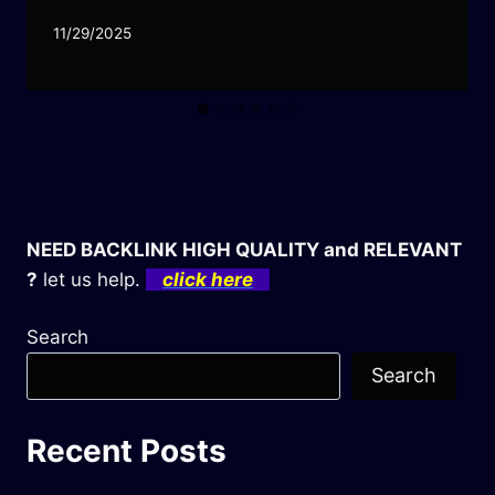
11/29/2025
NEED BACKLINK HIGH QUALITY and RELEVANT
?
let us help.
click here
Search
Search
Recent Posts