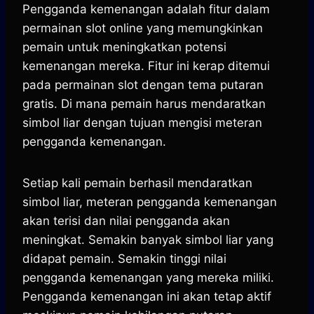
Pengganda kemenangan adalah fitur dalam
permainan slot online yang memungkinkan
pemain untuk meningkatkan potensi
kemenangan mereka. Fitur ini kerap ditemui
pada permainan slot dengan tema putaran
gratis. Di mana pemain harus mendaratkan
simbol liar dengan tujuan mengisi meteran
pengganda kemenangan.
Setiap kali pemain berhasil mendaratkan
simbol liar, meteran pengganda kemenangan
akan terisi dan nilai pengganda akan
meningkat. Semakin banyak simbol liar yang
didapat pemain. Semakin tinggi nilai
pengganda kemenangan yang mereka miliki.
Pengganda kemenangan ini akan tetap aktif