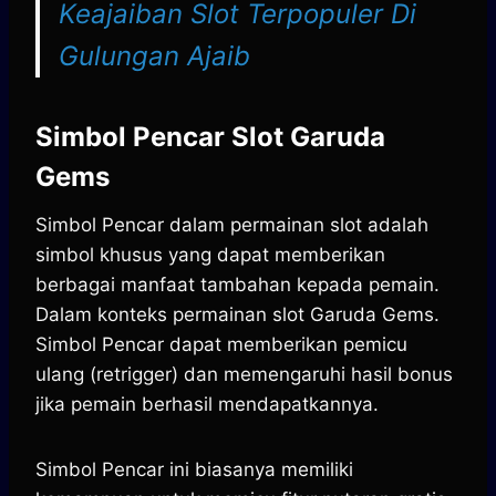
Keajaiban Slot Terpopuler Di
Gulungan Ajaib
Simbol Pencar Slot Garuda
Gems
Simbol Pencar dalam permainan slot adalah
simbol khusus yang dapat memberikan
berbagai manfaat tambahan kepada pemain.
Dalam konteks permainan slot Garuda Gems.
Simbol Pencar dapat memberikan pemicu
ulang (retrigger) dan memengaruhi hasil bonus
jika pemain berhasil mendapatkannya.
Simbol Pencar ini biasanya memiliki