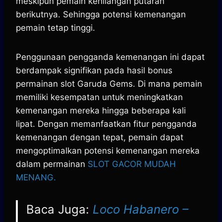
meskipun pemain kehilangan putaran
berikutnya. Sehingga potensi kemenangan
pemain tetap tinggi.
Penggunaan pengganda kemenangan ini dapat
berdampak signifikan pada hasil bonus
permainan slot Garuda Gems. Di mana pemain
memiliki kesempatan untuk meningkatkan
kemenangan mereka hingga beberapa kali
lipat. Dengan memanfaatkan fitur pengganda
kemenangan dengan tepat, pemain dapat
mengoptimalkan potensi kemenangan mereka
dalam permainan
SLOT GACOR MUDAH
MENANG.
Baca Juga:
Loco Habanero –