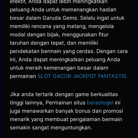
efektif, Anda dapat lebih meningkatkan
peluang Anda untuk memenangkan hadiah
besar dalam Garuda Gems. Selalu ingat untuk
memiliki rencana yang matang, mengelola
modal dengan bijak, menggunakan fitur
taruhan dengan tepat, dan memiliki
pendekatan bermain yang cerdas. Dengan cara
ini, Anda dapat meningkatkan peluang Anda
untuk meraih kemenangan besar dalam
permainan
SLOT GACOR JACKPOT FANTASTIS.
Jika anda tertarik dengan game berkualitas
tinggi lainnya, Permainan situs
berastogel
ini
juga menawarkan banyak bonus dan promosi
menarik yang membuat pengalaman bermain
semakin sangat menguntungkan.