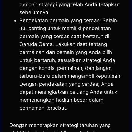
dengan strategi yang telah Anda tetapkan
sebelumnya.
Pendekatan bermain yang cerdas: Selain
itu, penting untuk memiliki pendekatan
bermain yang cerdas saat bertaruh di
Garuda Gems. Lakukan riset tentang
permainan dan pemain yang Anda pilih
untuk bertaruh, sesuaikan strategi Anda
dengan kondisi permainan, dan jangan
terburu-buru dalam mengambil keputusan.
Dengan pendekatan yang cerdas, Anda
dapat meningkatkan peluang Anda untuk
memenangkan hadiah besar dalam
permainan tersebut.
Dengan menerapkan strategi taruhan yang