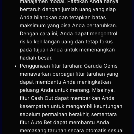
manajemen modal. Pastikan Anda hanya
bertaruh dengan jumlah uang yang siap
Anda hilangkan dan tetapkan batas
maksimum yang bisa Anda pertaruhkan.
Dengan cara ini, Anda dapat mengontrol
risiko kehilangan uang dan tetap fokus
pada tujuan Anda untuk memenangkan
hadiah besar.
Penggunaan fitur taruhan: Garuda Gems
menawarkan berbagai fitur taruhan yang
dapat membantu Anda meningkatkan
peluang Anda untuk menang. Misalnya,
fitur Cash Out dapat memberikan Anda
kesempatan untuk mengambil keuntungan
sebelum permainan berakhir, sementara
fitur Auto Bet dapat membantu Anda
memasang taruhan secara otomatis sesuai