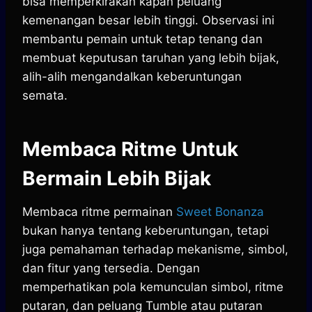
bisa memperkirakan kapan peluang
kemenangan besar lebih tinggi. Observasi ini
membantu pemain untuk tetap tenang dan
membuat keputusan taruhan yang lebih bijak,
alih-alih mengandalkan keberuntungan
semata.
Membaca Ritme Untuk
Bermain Lebih Bijak
Membaca ritme permainan
Sweet Bonanza
bukan hanya tentang keberuntungan, tetapi
juga pemahaman terhadap mekanisme, simbol,
dan fitur yang tersedia. Dengan
memperhatikan pola kemunculan simbol, ritme
putaran, dan peluang Tumble atau putaran