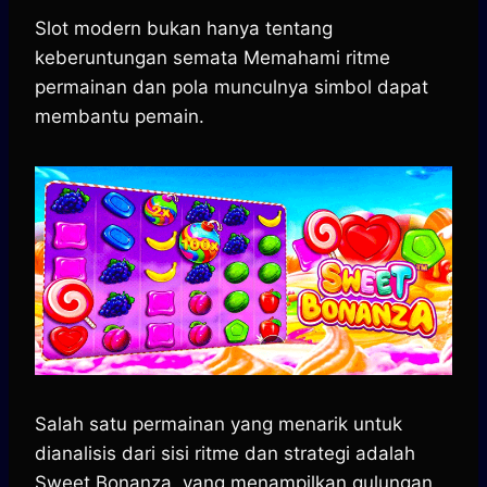
h
a
e
e
k
i
a
c
s
l
y
n
Slot modern bukan hanya tentang
t
e
s
e
p
e
keberuntungan semata Memahami ritme
s
b
e
g
e
permainan dan pola munculnya simbol dapat
A
o
n
r
membantu pemain.
p
o
g
a
p
k
e
m
r
Salah satu permainan yang menarik untuk
dianalisis dari sisi ritme dan strategi adalah
Sweet Bonanza, yang menampilkan gulungan