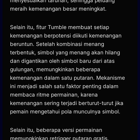
menyesuaikan taruhan, sehingga peluang
meraih kemenangan besar meningkat.
Selain itu, fitur Tumble membuat setiap
kemenangan berpotensi diikuti kemenangan
beruntun. Setelah kombinasi menang
terbentuk, simbol yang menang akan hilang
dan digantikan oleh simbol baru dari atas
gulungan, memungkinkan beberapa
kemenangan dalam satu putaran. Mekanisme
ini menjadi salah satu faktor penting dalam
membaca ritme permainan, karena
kemenangan sering terjadi berturut-turut jika
pemain mengetahui pola munculnya simbol.
Selain itu, beberapa versi permainan
memungkinkan retrigger putaran gratis.