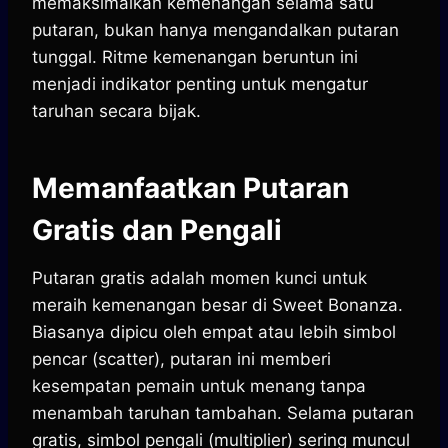
memaksimalkan kemenangan selama satu
putaran, bukan hanya mengandalkan putaran
tunggal. Ritme kemenangan beruntun ini
menjadi indikator penting untuk mengatur
taruhan secara bijak.
Memanfaatkan Putaran
Gratis dan Pengali
Putaran gratis adalah momen kunci untuk
meraih kemenangan besar di Sweet Bonanza.
Biasanya dipicu oleh empat atau lebih simbol
pencar (scatter), putaran ini memberi
kesempatan pemain untuk menang tanpa
menambah taruhan tambahan. Selama putaran
gratis, simbol pengali (multiplier) sering muncul