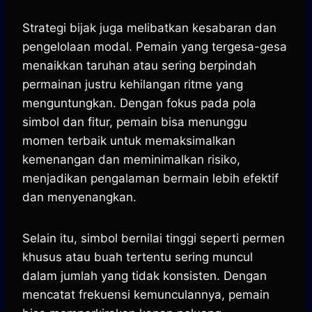
Strategi bijak juga melibatkan kesabaran dan
pengelolaan modal. Pemain yang tergesa-gesa
menaikkan taruhan atau sering berpindah
permainan justru kehilangan ritme yang
menguntungkan. Dengan fokus pada pola
simbol dan fitur, pemain bisa menunggu
momen terbaik untuk memaksimalkan
kemenangan dan meminimalkan risiko,
menjadikan pengalaman bermain lebih efektif
dan menyenangkan.
Selain itu, simbol bernilai tinggi seperti permen
khusus atau buah tertentu sering muncul
dalam jumlah yang tidak konsisten. Dengan
mencatat frekuensi kemunculannya, pemain