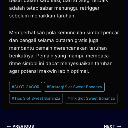
besar dalam satu sesi, dan strategi terbaik
adalah tetap sabar menunggu retrigger
sebelum menaikkan taruhan.
Memperhatikan pola kemunculan simbol pencar
dan pengali selama putaran gratis juga
membantu pemain merencanakan taruhan
berikutnya. Pemain yang mampu membaca
ritme simbol ini dapat menyesuaikan taruhan
agar potensi maxwin lebih optimal.
Post
#
SLOT GACOR
#
Strategi Slot Sweet Bonanza
Tags:
#
Tips Slot Sweet Bonanza
#
Trik Slot Sweet Bonanza
PREVIOUS
NEXT