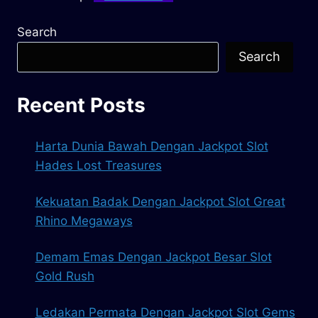
Search
Search
Recent Posts
Harta Dunia Bawah Dengan Jackpot Slot
Hades Lost Treasures
Kekuatan Badak Dengan Jackpot Slot Great
Rhino Megaways
Demam Emas Dengan Jackpot Besar Slot
Gold Rush
Ledakan Permata Dengan Jackpot Slot Gems