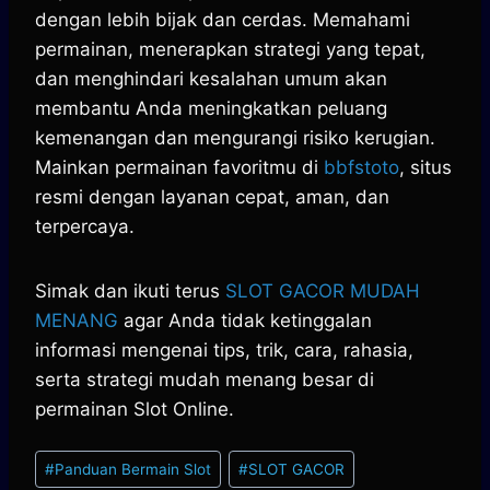
dengan lebih bijak dan cerdas. Memahami
permainan, menerapkan strategi yang tepat,
dan menghindari kesalahan umum akan
membantu Anda meningkatkan peluang
kemenangan dan mengurangi risiko kerugian.
Mainkan permainan favoritmu di
bbfstoto
, situs
resmi dengan layanan cepat, aman, dan
terpercaya.
Simak dan ikuti terus
SLOT GACOR MUDAH
MENANG
agar Anda tidak ketinggalan
informasi mengenai tips, trik, cara, rahasia,
serta strategi mudah menang besar di
permainan Slot Online.
Post
#
Panduan Bermain Slot
#
SLOT GACOR
Tags: