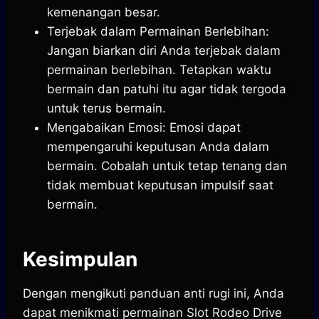
kemenangan besar.
Terjebak dalam Permainan Berlebihan:
Jangan biarkan diri Anda terjebak dalam
permainan berlebihan. Tetapkan waktu
bermain dan patuhi itu agar tidak tergoda
untuk terus bermain.
Mengabaikan Emosi: Emosi dapat
mempengaruhi keputusan Anda dalam
bermain. Cobalah untuk tetap tenang dan
tidak membuat keputusan impulsif saat
bermain.
Kesimpulan
Dengan mengikuti panduan anti rugi ini, Anda
dapat menikmati permainan Slot Rodeo Drive