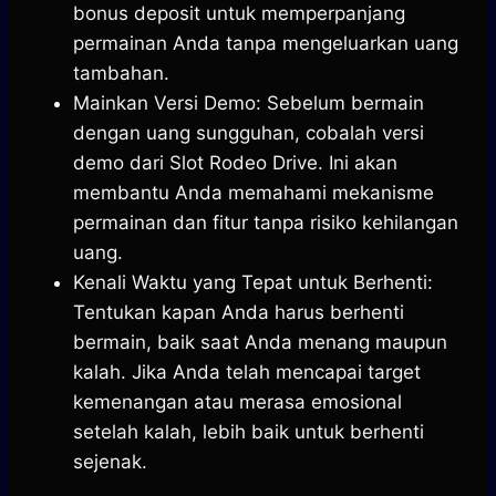
bonus deposit untuk memperpanjang
permainan Anda tanpa mengeluarkan uang
tambahan.
Mainkan Versi Demo: Sebelum bermain
dengan uang sungguhan, cobalah versi
demo dari Slot Rodeo Drive. Ini akan
membantu Anda memahami mekanisme
permainan dan fitur tanpa risiko kehilangan
uang.
Kenali Waktu yang Tepat untuk Berhenti:
Tentukan kapan Anda harus berhenti
bermain, baik saat Anda menang maupun
kalah. Jika Anda telah mencapai target
kemenangan atau merasa emosional
setelah kalah, lebih baik untuk berhenti
sejenak.