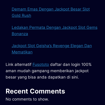
Demam Emas Dengan Jackpot Besar Slot
Gold Rush
Ledakan Permata Dengan Jackpot Slot Gems
Bonanza
Jackpot Slot Geisha’s Revenge Elegan Dan
Mematikan
Link alternatif
Fusototo
daftar dan login 100%
aman mudah gampang memberikan jackpot
besar yang bisa anda dapatkan di sini.
Recent Comments
No comments to show.