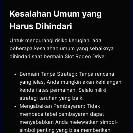
Kesalahan Umum yang
Harus Dihindari
Untuk mengurangi risiko kerugian, ada
beberapa kesalahan umum yang sebaiknya
dihindari saat bermain Slot Rodeo Drive:
Bermain Tanpa Strategi: Tanpa rencana
yang jelas, Anda mungkin akan kehilangan
kendali atas permainan. Selalu miliki
strategi taruhan yang baik.
Mengabaikan Pembayaran: Tidak
membaca tabel pembayaran dapat
menyebabkan Anda melewatkan simbol-
simbol penting yang bisa memberikan