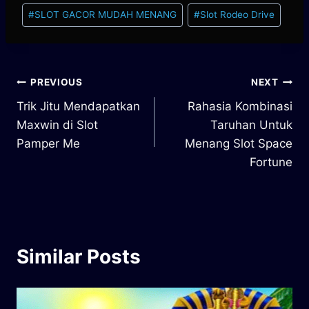
#
SLOT GACOR MUDAH MENANG
#
Slot Rodeo Drive
Post
PREVIOUS
NEXT
Trik Jitu Mendapatkan
Rahasia Kombinasi
navigation
Maxwin di Slot
Taruhan Untuk
Pamper Me
Menang Slot Space
Fortune
Similar Posts