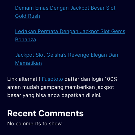
Demam Emas Dengan Jackpot Besar Slot
Gold Rush
Ledakan Permata Dengan Jackpot Slot Gems
Bonanza
Jackpot Slot Geisha’s Revenge Elegan Dan
Mematikan
Link alternatif
Fusototo
daftar dan login 100%
aman mudah gampang memberikan jackpot
besar yang bisa anda dapatkan di sini.
Recent Comments
No comments to show.