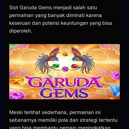
h
a
e
e
k
i
a
c
s
l
y
n
Slot Garuda Gems menjadi salah satu
t
e
s
e
p
e
permainan yang banyak diminati karena
s
b
e
g
e
keseruan dan potensi keuntungan yang bisa
A
o
n
r
diperoleh.
p
o
g
a
p
k
e
m
r
Meski terlihat sederhana, permainan ini
sebenarnya memiliki pola dan strategi tertentu
yang bisa membantu pemain meningkatkan