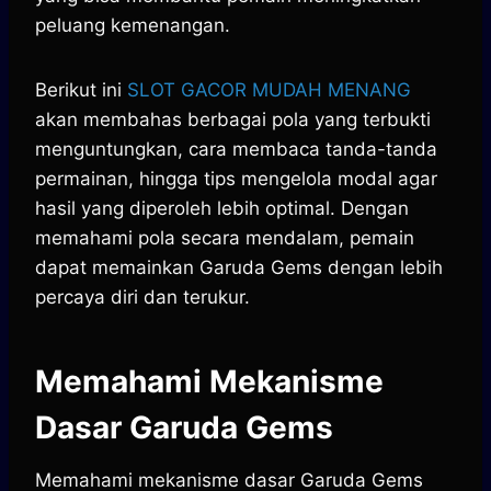
peluang kemenangan.
Berikut ini
SLOT GACOR MUDAH MENANG
akan membahas berbagai pola yang terbukti
menguntungkan, cara membaca tanda-tanda
permainan, hingga tips mengelola modal agar
hasil yang diperoleh lebih optimal. Dengan
memahami pola secara mendalam, pemain
dapat memainkan Garuda Gems dengan lebih
percaya diri dan terukur.
Memahami Mekanisme
Dasar Garuda Gems
Memahami mekanisme dasar Garuda Gems