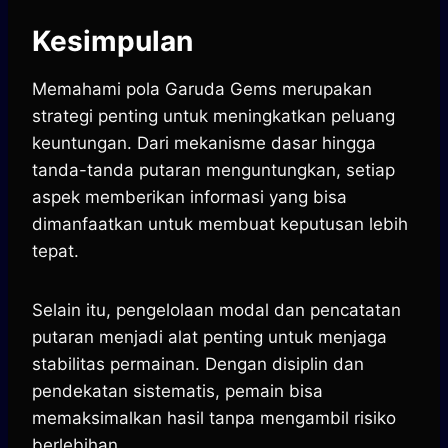
Kesimpulan
Memahami pola Garuda Gems merupakan
strategi penting untuk meningkatkan peluang
keuntungan. Dari mekanisme dasar hingga
tanda-tanda putaran menguntungkan, setiap
aspek memberikan informasi yang bisa
dimanfaatkan untuk membuat keputusan lebih
tepat.
Selain itu, pengelolaan modal dan pencatatan
putaran menjadi alat penting untuk menjaga
stabilitas permainan. Dengan disiplin dan
pendekatan sistematis, pemain bisa
memaksimalkan hasil tanpa mengambil risiko
berlebihan.