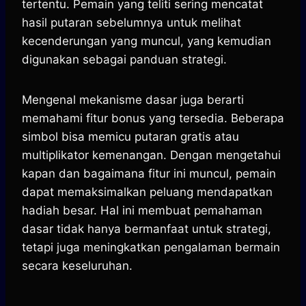
tertentu. Pemain yang teliti sering mencatat
hasil putaran sebelumnya untuk melihat
kecenderungan yang muncul, yang kemudian
digunakan sebagai panduan strategi.
Mengenal mekanisme dasar juga berarti
memahami fitur bonus yang tersedia. Beberapa
simbol bisa memicu putaran gratis atau
multiplikator kemenangan. Dengan mengetahui
kapan dan bagaimana fitur ini muncul, pemain
dapat memaksimalkan peluang mendapatkan
hadiah besar. Hal ini membuat pemahaman
dasar tidak hanya bermanfaat untuk strategi,
tetapi juga meningkatkan pengalaman bermain
secara keseluruhan.