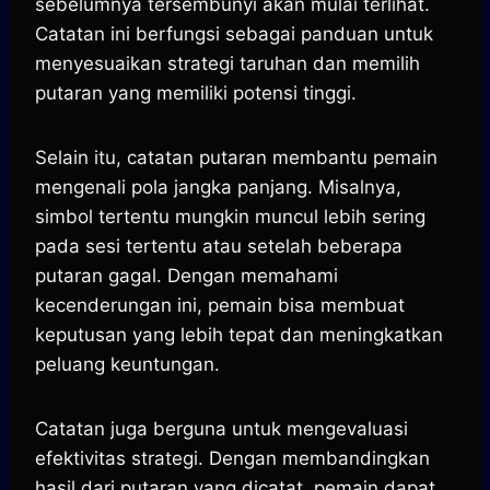
sebelumnya tersembunyi akan mulai terlihat.
Catatan ini berfungsi sebagai panduan untuk
menyesuaikan strategi taruhan dan memilih
putaran yang memiliki potensi tinggi.
Selain itu, catatan putaran membantu pemain
mengenali pola jangka panjang. Misalnya,
simbol tertentu mungkin muncul lebih sering
pada sesi tertentu atau setelah beberapa
putaran gagal. Dengan memahami
kecenderungan ini, pemain bisa membuat
keputusan yang lebih tepat dan meningkatkan
peluang keuntungan.
Catatan juga berguna untuk mengevaluasi
efektivitas strategi. Dengan membandingkan
hasil dari putaran yang dicatat, pemain dapat