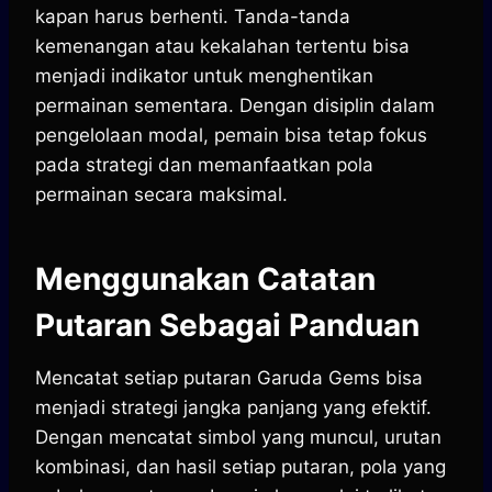
kapan harus berhenti. Tanda-tanda
kemenangan atau kekalahan tertentu bisa
menjadi indikator untuk menghentikan
permainan sementara. Dengan disiplin dalam
pengelolaan modal, pemain bisa tetap fokus
pada strategi dan memanfaatkan pola
permainan secara maksimal.
Menggunakan Catatan
Putaran Sebagai Panduan
Mencatat setiap putaran Garuda Gems bisa
menjadi strategi jangka panjang yang efektif.
Dengan mencatat simbol yang muncul, urutan
kombinasi, dan hasil setiap putaran, pola yang