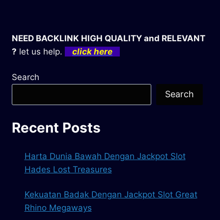
NEED BACKLINK HIGH QUALITY and RELEVANT
?
let us help.
click here
Search
Search
Recent Posts
Harta Dunia Bawah Dengan Jackpot Slot
Hades Lost Treasures
Kekuatan Badak Dengan Jackpot Slot Great
Rhino Megaways