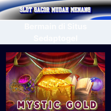
Skip
to
content
Bermain di Situs
Sedaptogel