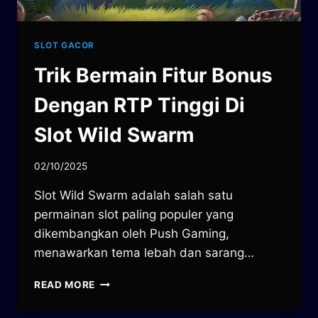
SLOT GACOR
Trik Bermain Fitur Bonus
Dengan RTP Tinggi Di
Slot Wild Swarm
02/10/2025
Slot Wild Swarm adalah salah satu
permainan slot paling populer yang
dikembangkan oleh Push Gaming,
menawarkan tema lebah dan sarang…
TRIK
READ MORE
BERMAIN
FITUR