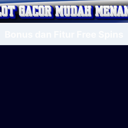
Bonus dan Fitur Free Spins