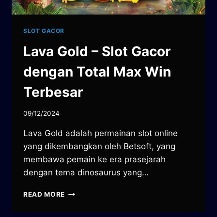
SLOT GACOR
Lava Gold – Slot Gacor
dengan Total Max Win
Terbesar
09/12/2024
Lava Gold adalah permainan slot online
yang dikembangkan oleh Betsoft, yang
membawa pemain ke era prasejarah
dengan tema dinosaurus yang…
LAVA
READ MORE
GOLD
–