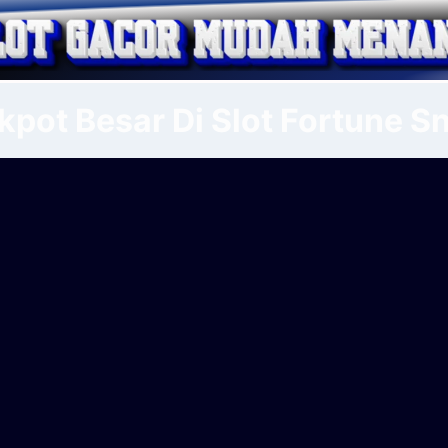
kpot Besar Di Slot Fortune S