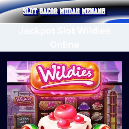
Skip
to
content
Jackpot Slot Wildies
Online