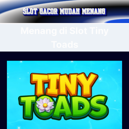
Skip
to
content
Menang di Slot Tiny
Toads