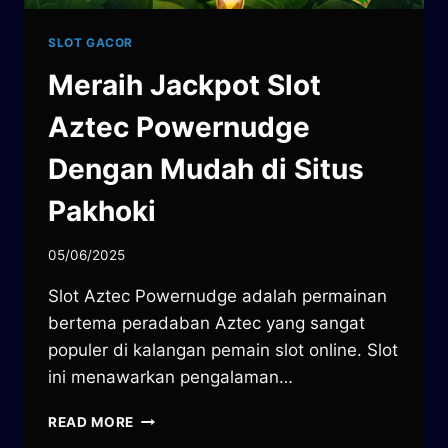
SLOT GACOR
Meraih Jackpot Slot
Aztec Powernudge
Dengan Mudah di Situs
Pakhoki
05/06/2025
Slot Aztec Powernudge adalah permainan
bertema peradaban Aztec yang sangat
populer di kalangan pemain slot online. Slot
ini menawarkan pengalaman…
MERAIH
READ MORE
JACKPOT