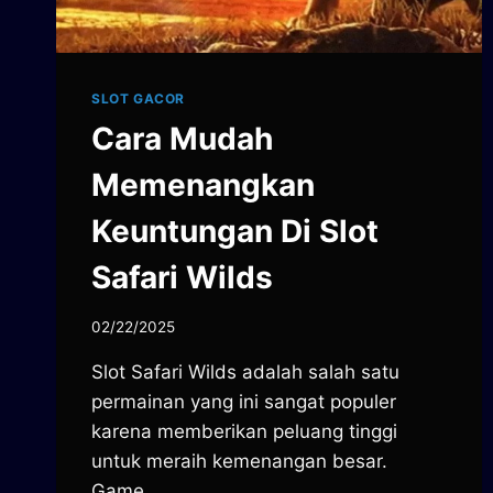
SLOT GACOR
Cara Mudah
Memenangkan
Keuntungan Di Slot
Safari Wilds
02/22/2025
Slot Safari Wilds adalah salah satu
permainan yang ini sangat populer
karena memberikan peluang tinggi
untuk meraih kemenangan besar.
Game…