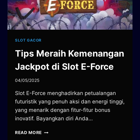
SLOT GACOR
Tips Meraih Kemenangan
Jackpot di Slot E-Force
04/05/2025
Slot E-Force menghadirkan petualangan
futuristik yang penuh aksi dan energi tinggi,
yang menarik dengan fitur-fitur bonus
inovatif. Bayangkan diri Anda…
TIPS
READ MORE
MERAIH