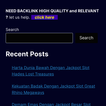
NEED BACKLINK HIGH QUALITY and RELEVANT
?
let us help.
click here
Search
Search
Recent Posts
Harta Dunia Bawah Dengan Jackpot Slot
Hades Lost Treasures
Kekuatan Badak Dengan Jackpot Slot Great
Rhino Megaways
Demam Emas Dengan Jackpot Besar Slot