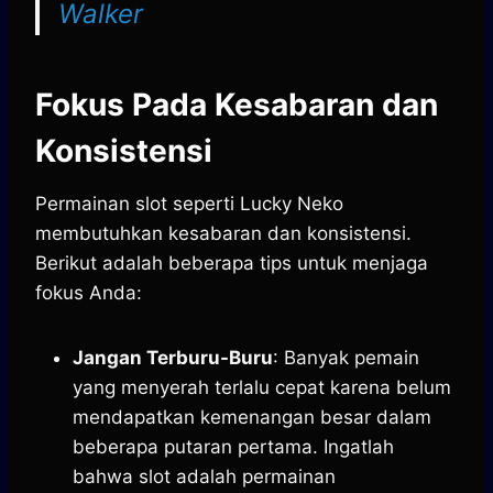
Walker
Fokus Pada Kesabaran dan
Konsistensi
Permainan slot seperti Lucky Neko
membutuhkan kesabaran dan konsistensi.
Berikut adalah beberapa tips untuk menjaga
fokus Anda:
Jangan Terburu-Buru
: Banyak pemain
yang menyerah terlalu cepat karena belum
mendapatkan kemenangan besar dalam
beberapa putaran pertama. Ingatlah
bahwa slot adalah permainan