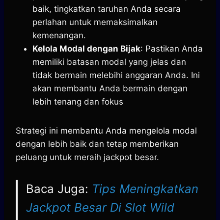
baik, tingkatkan taruhan Anda secara
perlahan untuk memaksimalkan
kemenangan.
Kelola Modal dengan Bijak
: Pastikan Anda
memiliki batasan modal yang jelas dan
tidak bermain melebihi anggaran Anda. Ini
akan membantu Anda bermain dengan
lebih tenang dan fokus
Strategi ini membantu Anda mengelola modal
dengan lebih baik dan tetap memberikan
peluang untuk meraih jackpot besar.
Baca Juga:
Tips Meningkatkan
Jackpot Besar Di Slot Wild