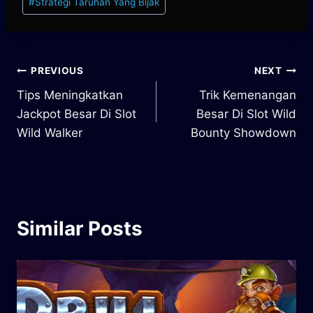
#
Strategi Taruhan Yang Bijak
Post
PREVIOUS
NEXT
Tips Meningkatkan
Trik Kemenangan
navigation
Jackpot Besar Di Slot
Besar Di Slot Wild
Wild Walker
Bounty Showdown
Similar Posts