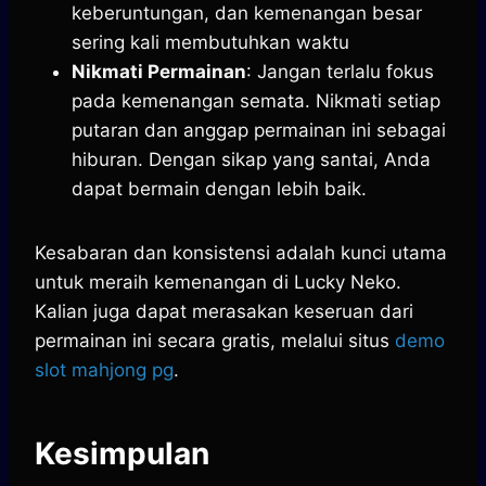
keberuntungan, dan kemenangan besar
sering kali membutuhkan waktu
Nikmati Permainan
: Jangan terlalu fokus
pada kemenangan semata. Nikmati setiap
putaran dan anggap permainan ini sebagai
hiburan. Dengan sikap yang santai, Anda
dapat bermain dengan lebih baik.
Kesabaran dan konsistensi adalah kunci utama
untuk meraih kemenangan di Lucky Neko.
Kalian juga dapat merasakan keseruan dari
permainan ini secara gratis, melalui situs
demo
slot mahjong pg
.
Kesimpulan