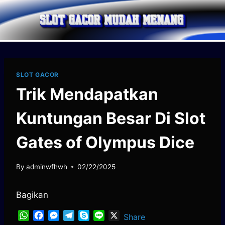
Skip
to
content
SLOT GACOR
Trik Mendapatkan
Kuntungan Besar Di Slot
Gates of Olympus Dice
By
adminwfhwh
02/22/2025
Bagikan
W
F
M
T
S
L
X
Share