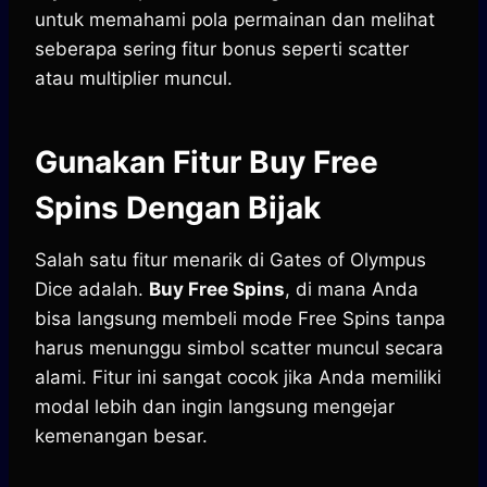
untuk memahami pola permainan dan melihat
seberapa sering fitur bonus seperti scatter
atau multiplier muncul.
Gunakan Fitur Buy Free
Spins Dengan Bijak
Salah satu fitur menarik di Gates of Olympus
Dice adalah.
Buy Free Spins
, di mana Anda
bisa langsung membeli mode Free Spins tanpa
harus menunggu simbol scatter muncul secara
alami. Fitur ini sangat cocok jika Anda memiliki
modal lebih dan ingin langsung mengejar
kemenangan besar.