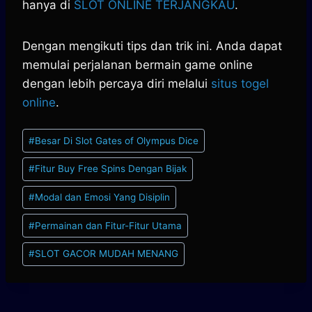
hanya di
SLOT ONLINE TERJANGKAU
.
Dengan mengikuti tips dan trik ini. Anda dapat
memulai perjalanan bermain game online
dengan lebih percaya diri melalui
situs togel
online
.
Post
#
Besar Di Slot Gates of Olympus Dice
Tags:
#
Fitur Buy Free Spins Dengan Bijak
#
Modal dan Emosi Yang Disiplin
#
Permainan dan Fitur-Fitur Utama
#
SLOT GACOR MUDAH MENANG