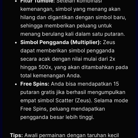
Fitur Tumble:
Setelah kombinasi
kemenangan, simbol yang menang akan
hilang dan digantikan dengan simbol baru,
sehingga memberikan peluang untuk
menang berulang kali dalam satu putaran.
Simbol Pengganda (Multiplier):
Zeus
dapat memberikan simbol pengganda
secara acak dengan nilai mulai dari 2x
hingga 500x, yang akan ditambahkan pada
total kemenangan Anda.
Free Spins:
Anda bisa mendapatkan 15
putaran gratis jika berhasil mengumpulkan
empat simbol Scatter (Zeus). Selama mode
Free Spins, peluang mendapatkan
pengganda besar lebih tinggi.
Tips:
Awali permainan dengan taruhan kecil